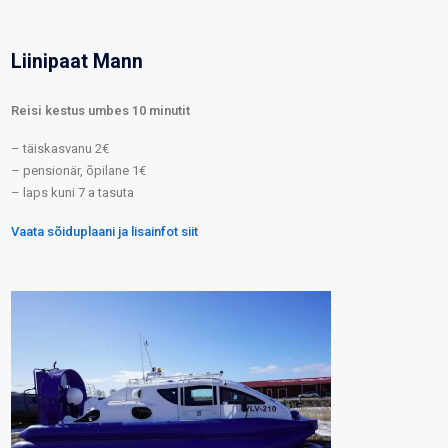
Liinipaat Mann
Reisi kestus umbes 10 minutit
– täiskasvanu 2€
– pensionär, õpilane 1€
– laps kuni 7 a tasuta
Vaata sõiduplaani ja lisainfot siit