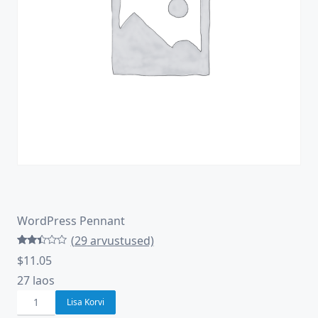
WordPress Pennant
(
29
arvustused)
Hinnatud
29
$
11.05
2.41
/5
kliendi
hinnangu
27 laos
põhjal
WordPress
Lisa Korvi
Pennant